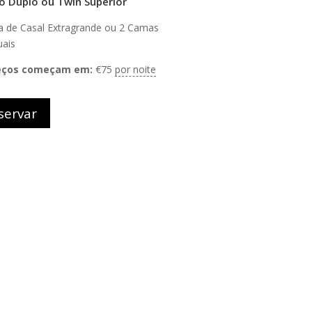
o Duplo ou Twin Superior
 de Casal Extragrande ou 2 Camas
uais
eços começam em:
€
75
por noite
servar