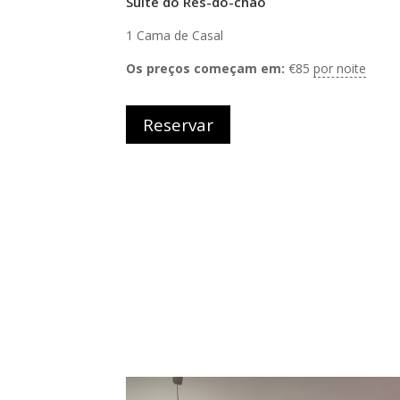
Suite do Rés-do-chão
1 Cama de Casal
Os preços começam em:
€
85
por noite
Reservar