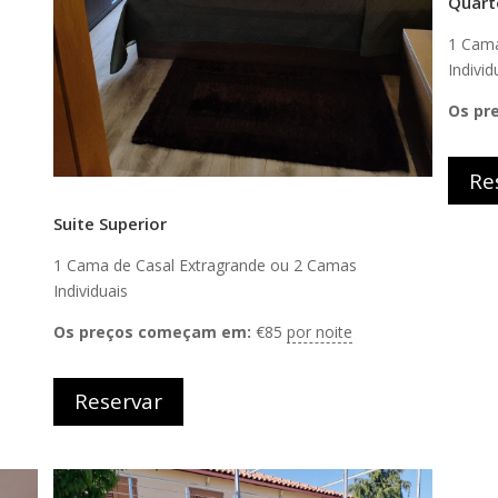
Quart
1 Cama
Individ
Os pr
Re
Suite Superior
1 Cama de Casal Extragrande ou 2 Camas
Individuais
Os preços começam em:
€
85
por noite
Reservar